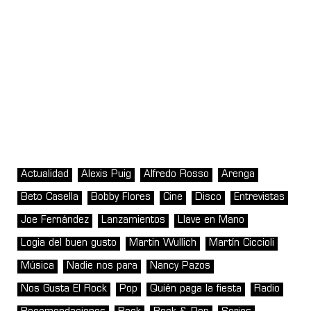
Actualidad
Alexis Puig
Alfredo Rosso
Arenga
Beto Casella
Bobby Flores
Cine
Disco
Entrevistas
Joe Fernández
Lanzamientos
Llave en Mano
Logia del buen gusto
Martin Wullich
Martín Ciccioli
Música
Nadie nos para
Nancy Pazos
Nos Gusta El Rock
Pop
Quién paga la fiesta
Radio