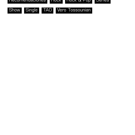
Recomendaciones
Rock
Rock & Pop
Series
Show
Single
TAO
Vero Tossounian