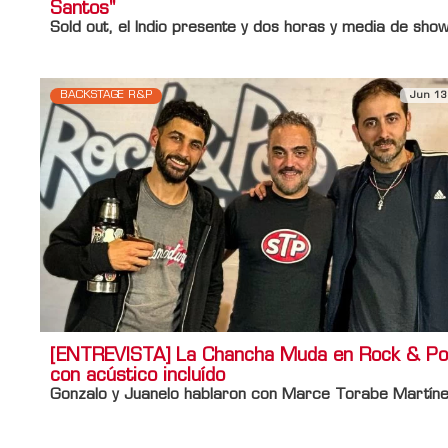
Santos"
Sold out, el Indio presente y dos horas y media de show
BACKSTAGE R&P
Jun 13
[ENTREVISTA] La Chancha Muda en Rock & Po
con acústico incluído
Gonzalo y Juanelo hablaron con Marce Torabe Martíne