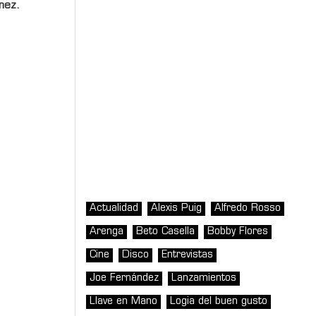
nez.
Actualidad
Alexis Puig
Alfredo Rosso
Arenga
Beto Casella
Bobby Flores
Cine
Disco
Entrevistas
Joe Fernández
Lanzamientos
Llave en Mano
Logia del buen gusto