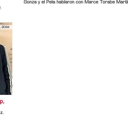
Gonza y el Pela hablaron con Marce Torabe Martí
.
, 2024
p,
z.