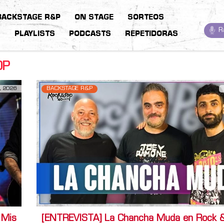
BACKSTAGE R&P
ON STAGE
SORTEOS
R
S
PLAYLISTS
PODCASTS
REPETIDORAS
OP
, 2026
BACKSTAGE R&P
 Mis
[ENTREVISTA] La Chancha Muda en Rock 