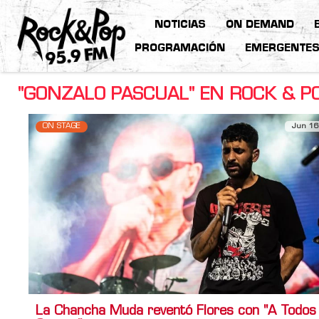
NOTICIAS
ON DEMAND
PROGRAMACIÓN
EMERGENTE
"GONZALO PASCUAL" EN ROCK & P
ON STAGE
Jun 16
La Chancha Muda reventó Flores con "A Todos