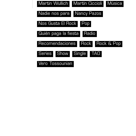
Martin Wullich
Martín Ciccioli
Música
Nadie nos para
Nancy Pazos
Nos Gusta El Rock
Pop
Quién paga la fiesta
Radio
Recomendaciones
Rock
Rock & Pop
Series
Show
Single
TAO
Vero Tossounian