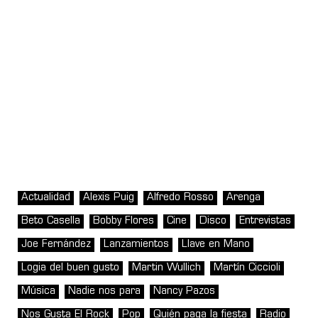
Actualidad
Alexis Puig
Alfredo Rosso
Arenga
Beto Casella
Bobby Flores
Cine
Disco
Entrevistas
Joe Fernández
Lanzamientos
Llave en Mano
Logia del buen gusto
Martin Wullich
Martín Ciccioli
Música
Nadie nos para
Nancy Pazos
Nos Gusta El Rock
Pop
Quién paga la fiesta
Radio