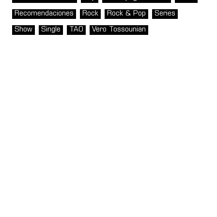
Recomendaciones
Rock
Rock & Pop
Series
Show
Single
TAO
Vero Tossounian