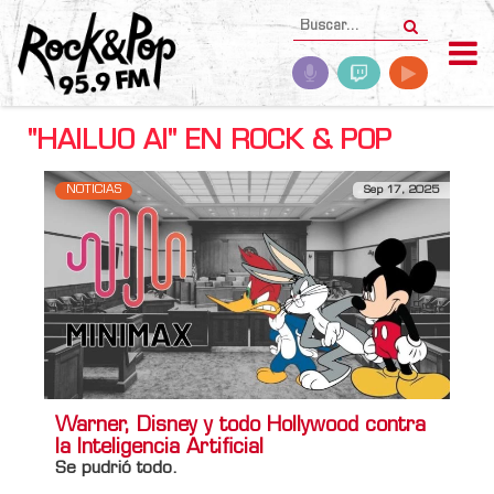
"HAILUO AI" EN ROCK & POP
NOTICIAS
Sep 17, 2025
Warner, Disney y todo Hollywood contra
la Inteligencia Artificial
Se pudrió todo.