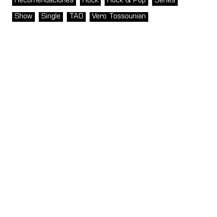
Recomendaciones
Rock
Rock & Pop
Series
Show
Single
TAO
Vero Tossounian