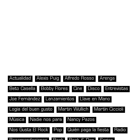
Actualidad
Alexis Puig
Alfredo Rosso
Arenga
Beto Casella
Bobby Flores
Cine
Disco
Entrevistas
Joe Fernández
Lanzamientos
Llave en Mano
Logia del buen gusto
Martin Wullich
Martín Ciccioli
Música
Nadie nos para
Nancy Pazos
Nos Gusta El Rock
Pop
Quién paga la fiesta
Radio