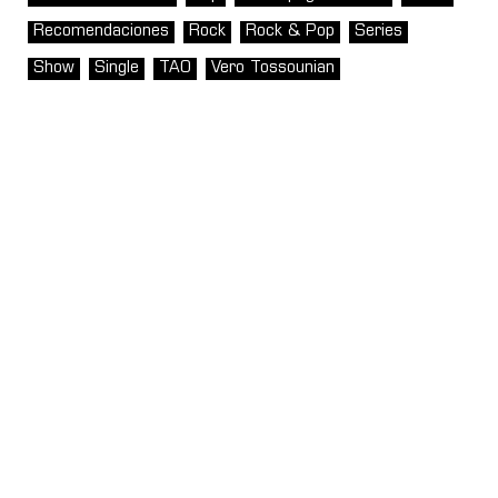
Recomendaciones
Rock
Rock & Pop
Series
Show
Single
TAO
Vero Tossounian