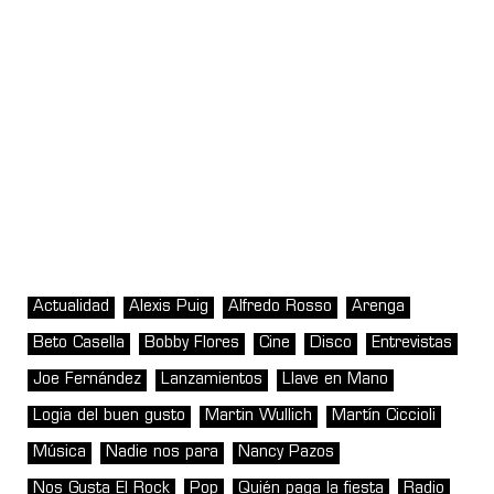
Actualidad
Alexis Puig
Alfredo Rosso
Arenga
Beto Casella
Bobby Flores
Cine
Disco
Entrevistas
Joe Fernández
Lanzamientos
Llave en Mano
Logia del buen gusto
Martin Wullich
Martín Ciccioli
Música
Nadie nos para
Nancy Pazos
Nos Gusta El Rock
Pop
Quién paga la fiesta
Radio