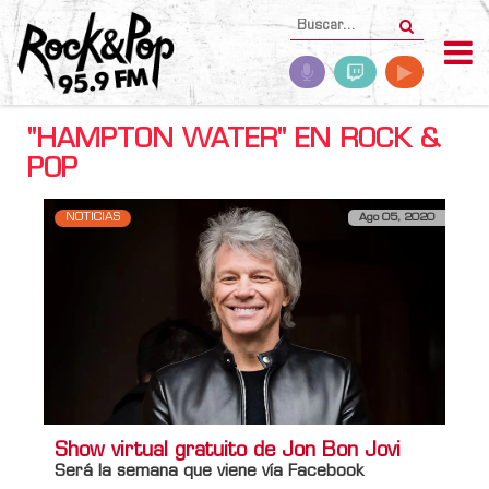
"HAMPTON WATER" EN ROCK &
POP
NOTICIAS
Ago 05, 2020
Show virtual gratuito de Jon Bon Jovi
Será la semana que viene vía Facebook