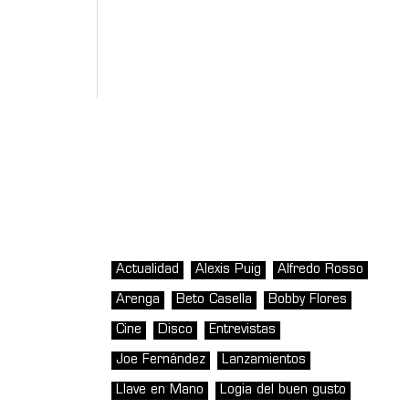
Actualidad
Alexis Puig
Alfredo Rosso
Arenga
Beto Casella
Bobby Flores
Cine
Disco
Entrevistas
Joe Fernández
Lanzamientos
Llave en Mano
Logia del buen gusto