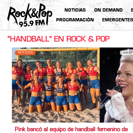
NOTICIAS
ON DEMAND
PROGRAMACIÓN
EMERGENTE
"HANDBALL" EN ROCK & POP
NOTICIAS
Jul 27
Pink bancó al equipo de handball femenino de