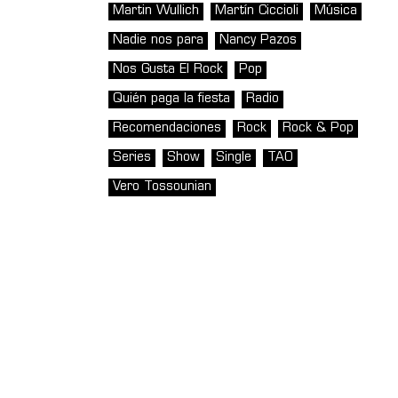
Martin Wullich
Martín Ciccioli
Música
Nadie nos para
Nancy Pazos
Nos Gusta El Rock
Pop
Quién paga la fiesta
Radio
Recomendaciones
Rock
Rock & Pop
Series
Show
Single
TAO
Vero Tossounian