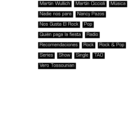
Martin Wullich
Martín Ciccioli
Música
Nadie nos para
Nancy Pazos
Nos Gusta El Rock
Pop
Quién paga la fiesta
Radio
Recomendaciones
Rock
Rock & Pop
Series
Show
Single
TAO
Vero Tossounian