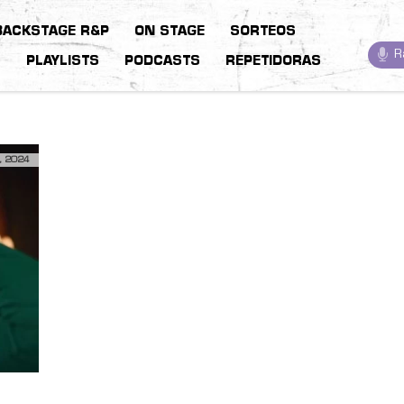
BACKSTAGE R&P
ON STAGE
SORTEOS
R
S
PLAYLISTS
PODCASTS
REPETIDORAS
, 2024