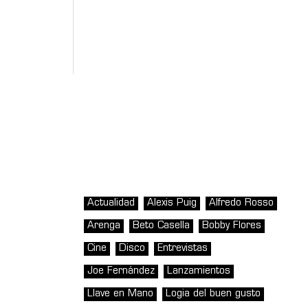
Actualidad
Alexis Puig
Alfredo Rosso
Arenga
Beto Casella
Bobby Flores
Cine
Disco
Entrevistas
Joe Fernández
Lanzamientos
Llave en Mano
Logia del buen gusto