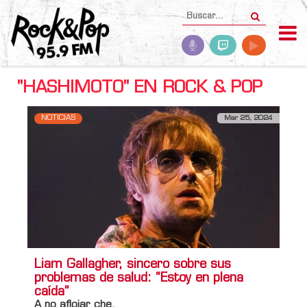
"HASHIMOTO" EN ROCK & POP
NOTICIAS
Mar 25, 2024
Liam Gallagher, sincero sobre sus
problemas de salud: “Estoy en plena
caída”
A no aflojar che.