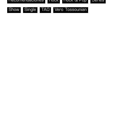
Recomendaciones
Rock
Rock & Pop
Series
Show
Single
TAO
Vero Tossounian