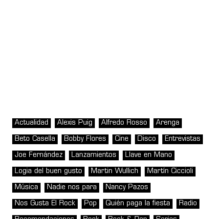
Actualidad
Alexis Puig
Alfredo Rosso
Arenga
Beto Casella
Bobby Flores
Cine
Disco
Entrevistas
Joe Fernández
Lanzamientos
Llave en Mano
Logia del buen gusto
Martin Wullich
Martín Ciccioli
Música
Nadie nos para
Nancy Pazos
Nos Gusta El Rock
Pop
Quién paga la fiesta
Radio