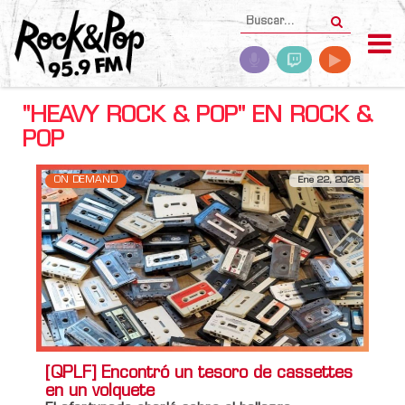
"HEAVY ROCK & POP" EN ROCK &
POP
ON DEMAND
Ene 22, 2026
[QPLF] Encontró un tesoro de cassettes
en un volquete