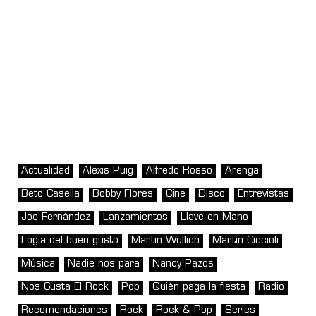
Actualidad
Alexis Puig
Alfredo Rosso
Arenga
Beto Casella
Bobby Flores
Cine
Disco
Entrevistas
Joe Fernández
Lanzamientos
Llave en Mano
Logia del buen gusto
Martin Wullich
Martín Ciccioli
Música
Nadie nos para
Nancy Pazos
Nos Gusta El Rock
Pop
Quién paga la fiesta
Radio
Recomendaciones
Rock
Rock & Pop
Series