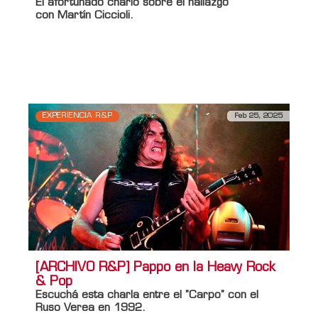
El afortunado charló sobre el hallazgo
con
Martín Ciccioli
.
Información adicional
Titulo Home
[QPLF] Encontró un tesoro de cassettes
en un volquete
EXPERIENCIA R&P
Feb 25, 2025
[ARCHIVO R&P] Pappo en la Heavy Rock
& Pop
Escuchá esta charla entre el
"Carpo"
con el
Ruso Verea
en 1992.