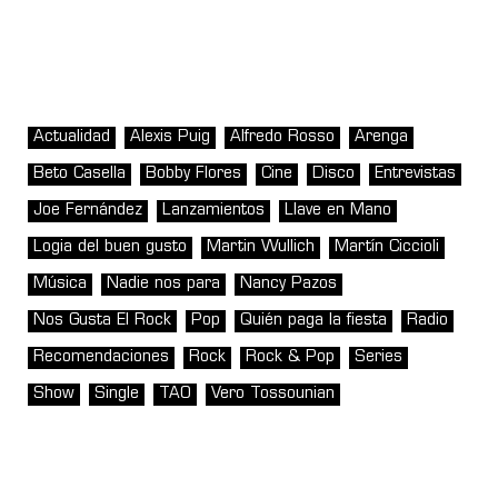
Actualidad
Alexis Puig
Alfredo Rosso
Arenga
Beto Casella
Bobby Flores
Cine
Disco
Entrevistas
Joe Fernández
Lanzamientos
Llave en Mano
Logia del buen gusto
Martin Wullich
Martín Ciccioli
Música
Nadie nos para
Nancy Pazos
Nos Gusta El Rock
Pop
Quién paga la fiesta
Radio
Recomendaciones
Rock
Rock & Pop
Series
Show
Single
TAO
Vero Tossounian