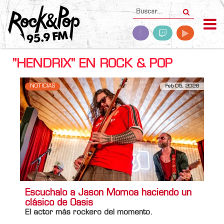
"HENDRIX" EN ROCK & POP
NOTICIAS
Feb 05, 2026
Escuchalo a Jason Momoa haciendo un
clásico de Oasis
El actor más rockero del momento.