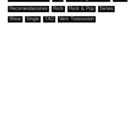
Recomendaciones
Rock
Rock & Pop
Series
Show
Single
TAO
Vero Tossounian