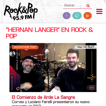
"HERNAN LANGER" EN ROCK &
POP
BACKSTAGE R&P
May 14, 2021
El Comienzo de Arde La Sangre
Corvex y Luciano Farelli presentaron su nuevo