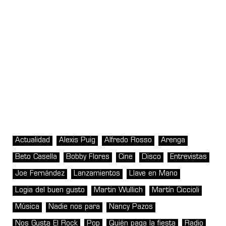
Actualidad
Alexis Puig
Alfredo Rosso
Arenga
Beto Casella
Bobby Flores
Cine
Disco
Entrevistas
Joe Fernández
Lanzamientos
Llave en Mano
Logia del buen gusto
Martin Wullich
Martín Ciccioli
Música
Nadie nos para
Nancy Pazos
Nos Gusta El Rock
Pop
Quién paga la fiesta
Radio