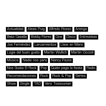
Actualidad
Alexis Puig
Alfredo Rosso
Arenga
Beto Casella
Bobby Flores
Cine
Disco
Entrevistas
Joe Fernández
Lanzamientos
Llave en Mano
Logia del buen gusto
Martin Wullich
Martín Ciccioli
Música
Nadie nos para
Nancy Pazos
Nos Gusta El Rock
Pop
Quién paga la fiesta
Radio
Recomendaciones
Rock
Rock & Pop
Series
Show
Single
TAO
Vero Tossounian