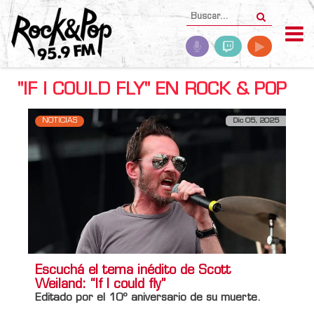
"IF I COULD FLY" EN ROCK & POP
NOTICIAS
Dic 05, 2025
Escuchá el tema inédito de Scott
Weiland: “If I could fly”
Editado por el 10º aniversario de su muerte.