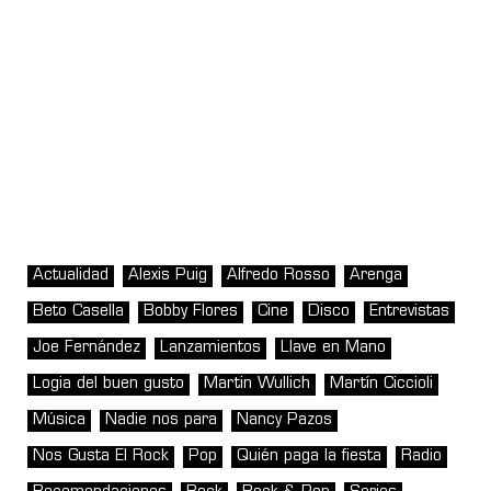
Actualidad
Alexis Puig
Alfredo Rosso
Arenga
Beto Casella
Bobby Flores
Cine
Disco
Entrevistas
Joe Fernández
Lanzamientos
Llave en Mano
Logia del buen gusto
Martin Wullich
Martín Ciccioli
Música
Nadie nos para
Nancy Pazos
Nos Gusta El Rock
Pop
Quién paga la fiesta
Radio