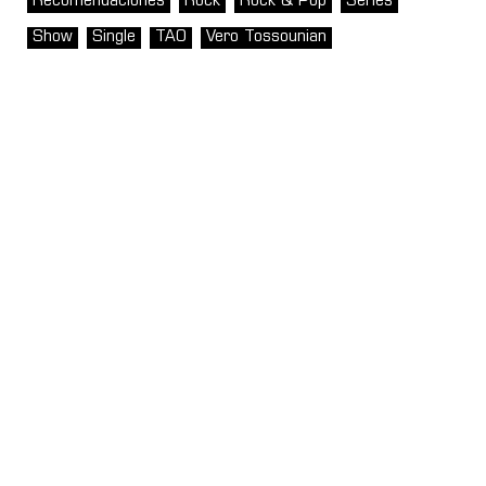
Recomendaciones
Rock
Rock & Pop
Series
Show
Single
TAO
Vero Tossounian