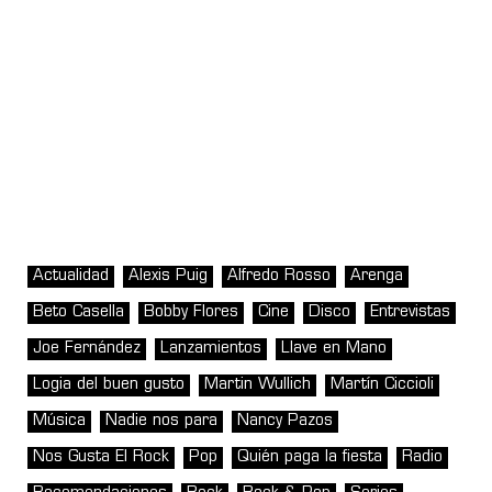
Actualidad
Alexis Puig
Alfredo Rosso
Arenga
Beto Casella
Bobby Flores
Cine
Disco
Entrevistas
Joe Fernández
Lanzamientos
Llave en Mano
Logia del buen gusto
Martin Wullich
Martín Ciccioli
Música
Nadie nos para
Nancy Pazos
Nos Gusta El Rock
Pop
Quién paga la fiesta
Radio