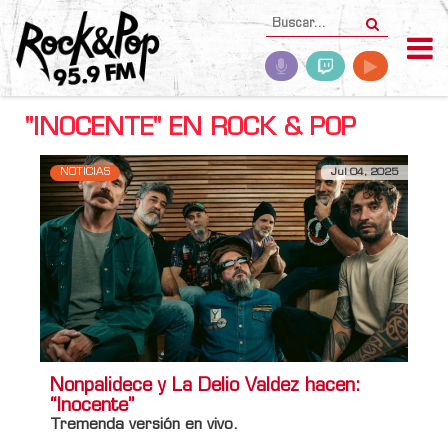
"INOCENTE" EN ROCK & POP
NOTICIAS
Jul 04, 2025
Nonpalidece y La Delio Valdez hacen:
“Inocente”
Tremenda versión en vivo.