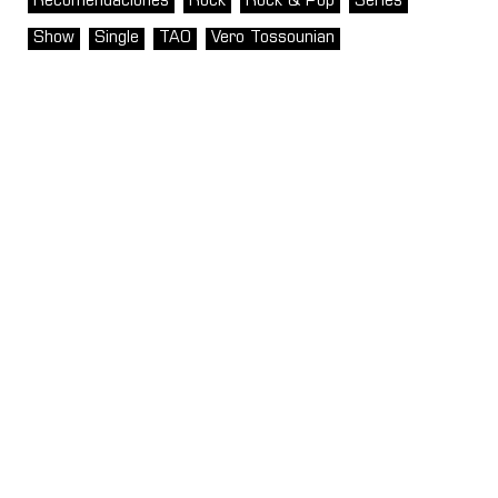
Recomendaciones
Rock
Rock & Pop
Series
Show
Single
TAO
Vero Tossounian