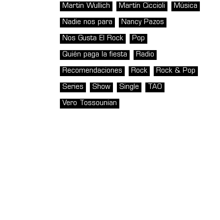
Martin Wullich
Martín Ciccioli
Música
Nadie nos para
Nancy Pazos
Nos Gusta El Rock
Pop
Quién paga la fiesta
Radio
Recomendaciones
Rock
Rock & Pop
Series
Show
Single
TAO
Vero Tossounian