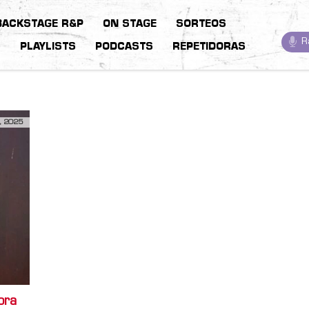
BACKSTAGE R&P
ON STAGE
SORTEOS
R
S
PLAYLISTS
PODCASTS
REPETIDORAS
, 2025
ora