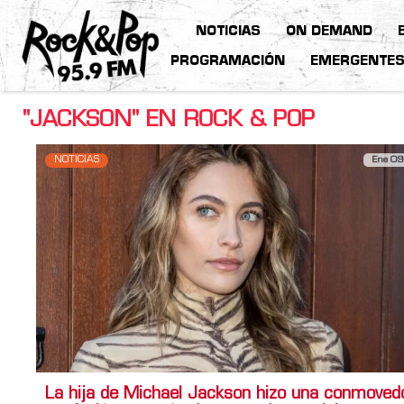
NOTICIAS
ON DEMAND
PROGRAMACIÓN
EMERGENTE
"JACKSON" EN ROCK & POP
NOTICIAS
Ene 09
La hija de Michael Jackson hizo una conmoved