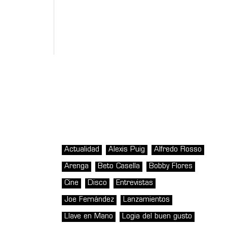
Actualidad
Alexis Puig
Alfredo Rosso
Arenga
Beto Casella
Bobby Flores
Cine
Disco
Entrevistas
Joe Fernández
Lanzamientos
Llave en Mano
Logia del buen gusto