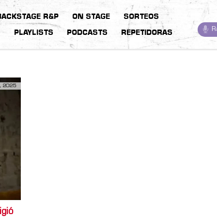
BACKSTAGE R&P
ON STAGE
SORTEOS
R
S
PLAYLISTS
PODCASTS
REPETIDORAS
, 2025
igió