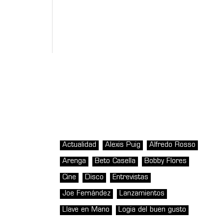
Actualidad
Alexis Puig
Alfredo Rosso
Arenga
Beto Casella
Bobby Flores
Cine
Disco
Entrevistas
Joe Fernández
Lanzamientos
Llave en Mano
Logia del buen gusto