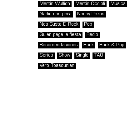
Martin Wullich
Martín Ciccioli
Música
Nadie nos para
Nancy Pazos
Nos Gusta El Rock
Pop
Quién paga la fiesta
Radio
Recomendaciones
Rock
Rock & Pop
Series
Show
Single
TAO
Vero Tossounian