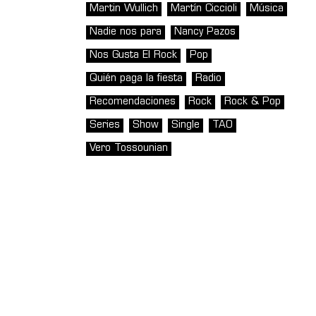
Martin Wullich
Martín Ciccioli
Música
Nadie nos para
Nancy Pazos
Nos Gusta El Rock
Pop
Quién paga la fiesta
Radio
Recomendaciones
Rock
Rock & Pop
Series
Show
Single
TAO
Vero Tossounian