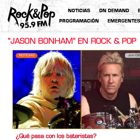
NOTICIAS
ON DEMAND
PROGRAMACIÓN
EMERGENTE
"JASON BONHAM" EN ROCK & POP
NOTICIAS
Jun 02
¿Qué pasa con los bateristas?