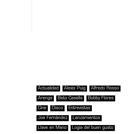
Actualidad
Alexis Puig
Alfredo Rosso
Arenga
Beto Casella
Bobby Flores
Cine
Disco
Entrevistas
Joe Fernández
Lanzamientos
Llave en Mano
Logia del buen gusto