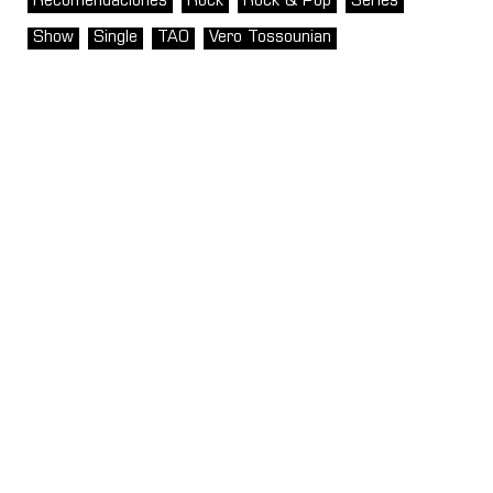
Recomendaciones
Rock
Rock & Pop
Series
Show
Single
TAO
Vero Tossounian