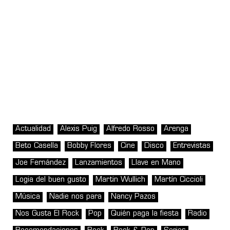
Actualidad
Alexis Puig
Alfredo Rosso
Arenga
Beto Casella
Bobby Flores
Cine
Disco
Entrevistas
Joe Fernández
Lanzamientos
Llave en Mano
Logia del buen gusto
Martin Wullich
Martín Ciccioli
Música
Nadie nos para
Nancy Pazos
Nos Gusta El Rock
Pop
Quién paga la fiesta
Radio