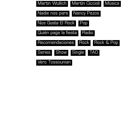
Martin Wullich
Martín Ciccioli
Música
Nadie nos para
Nancy Pazos
Nos Gusta El Rock
Pop
Quién paga la fiesta
Radio
Recomendaciones
Rock
Rock & Pop
Series
Show
Single
TAO
Vero Tossounian