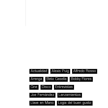
Actualidad
Alexis Puig
Alfredo Rosso
Arenga
Beto Casella
Bobby Flores
Cine
Disco
Entrevistas
Joe Fernández
Lanzamientos
Llave en Mano
Logia del buen gusto