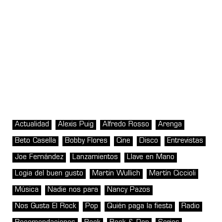
Actualidad
Alexis Puig
Alfredo Rosso
Arenga
Beto Casella
Bobby Flores
Cine
Disco
Entrevistas
Joe Fernández
Lanzamientos
Llave en Mano
Logia del buen gusto
Martin Wullich
Martín Ciccioli
Música
Nadie nos para
Nancy Pazos
Nos Gusta El Rock
Pop
Quién paga la fiesta
Radio