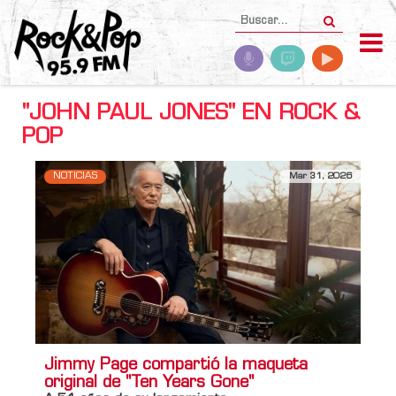
"JOHN PAUL JONES" EN ROCK &
POP
NOTICIAS
Mar 31, 2026
Jimmy Page compartió la maqueta
original de "Ten Years Gone"