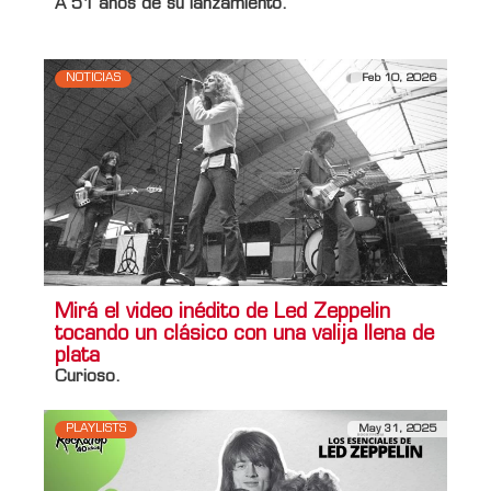
A 51 años de su lanzamiento.
NOTICIAS
Feb 10, 2026
Mirá el video inédito de Led Zeppelin
tocando un clásico con una valija llena de
plata
Curioso.
PLAYLISTS
May 31, 2025