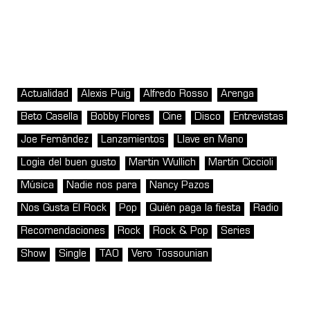
Actualidad
Alexis Puig
Alfredo Rosso
Arenga
Beto Casella
Bobby Flores
Cine
Disco
Entrevistas
Joe Fernández
Lanzamientos
Llave en Mano
Logia del buen gusto
Martin Wullich
Martín Ciccioli
Música
Nadie nos para
Nancy Pazos
Nos Gusta El Rock
Pop
Quién paga la fiesta
Radio
Recomendaciones
Rock
Rock & Pop
Series
Show
Single
TAO
Vero Tossounian