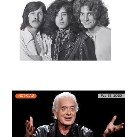
Link a Spotify
https://open.spotify.com/playlist/15cyKaxO5jABXNxLqOs
si=b2b50194226143d4
NOTICIAS
Feb 18, 2025