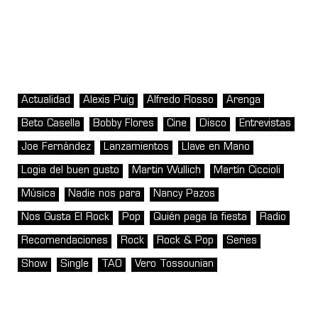
Actualidad
Alexis Puig
Alfredo Rosso
Arenga
Beto Casella
Bobby Flores
Cine
Disco
Entrevistas
Joe Fernández
Lanzamientos
Llave en Mano
Logia del buen gusto
Martin Wullich
Martín Ciccioli
Música
Nadie nos para
Nancy Pazos
Nos Gusta El Rock
Pop
Quién paga la fiesta
Radio
Recomendaciones
Rock
Rock & Pop
Series
Show
Single
TAO
Vero Tossounian