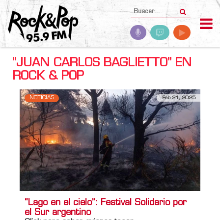
"JUAN CARLOS BAGLIETTO" EN
ROCK & POP
NOTICIAS
Feb 21, 2025
“Lago en el cielo”: Festival Solidario por
el Sur argentino