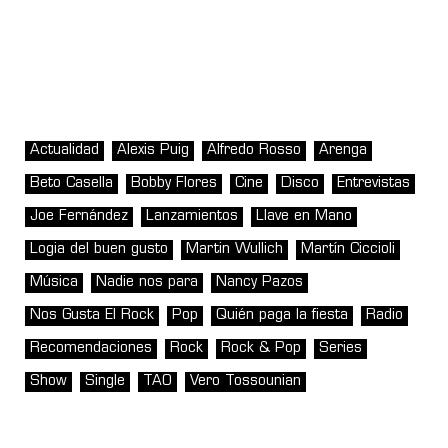
Actualidad
Alexis Puig
Alfredo Rosso
Arenga
Beto Casella
Bobby Flores
Cine
Disco
Entrevistas
Joe Fernández
Lanzamientos
Llave en Mano
Logia del buen gusto
Martin Wullich
Martín Ciccioli
Música
Nadie nos para
Nancy Pazos
Nos Gusta El Rock
Pop
Quién paga la fiesta
Radio
Recomendaciones
Rock
Rock & Pop
Series
Show
Single
TAO
Vero Tossounian