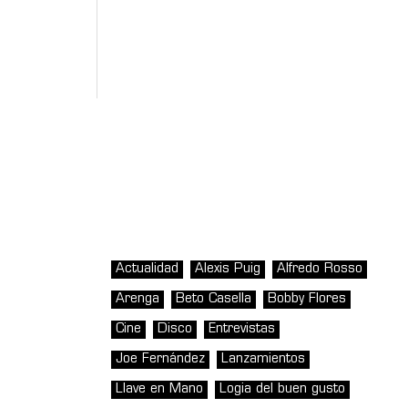
Actualidad
Alexis Puig
Alfredo Rosso
Arenga
Beto Casella
Bobby Flores
Cine
Disco
Entrevistas
Joe Fernández
Lanzamientos
Llave en Mano
Logia del buen gusto