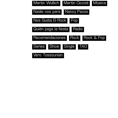
Martin Wullich
Martín Ciccioli
Música
Nadie nos para
Nancy Pazos
Nos Gusta El Rock
Pop
Quién paga la fiesta
Radio
Recomendaciones
Rock
Rock & Pop
Series
Show
Single
TAO
Vero Tossounian