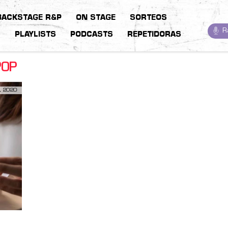
BACKSTAGE R&P
ON STAGE
SORTEOS
R
S
PLAYLISTS
PODCASTS
REPETIDORAS
POP
, 2020