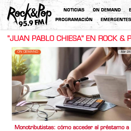
NOTICIAS
ON DEMAND
PROGRAMACIÓN
EMERGENTE
"JUAN PABLO CHIESA" EN ROCK & 
ON DEMAND
Abr 24
Monotributistas: cómo acceder al préstamo a