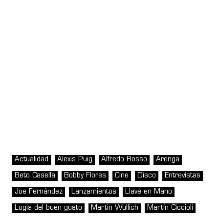
Actualidad
Alexis Puig
Alfredo Rosso
Arenga
Beto Casella
Bobby Flores
Cine
Disco
Entrevistas
Joe Fernández
Lanzamientos
Llave en Mano
Logia del buen gusto
Martin Wullich
Martín Ciccioli