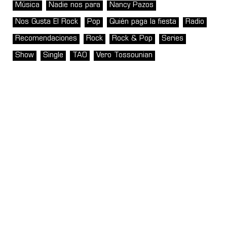
Música
Nadie nos para
Nancy Pazos
Nos Gusta El Rock
Pop
Quién paga la fiesta
Radio
Recomendaciones
Rock
Rock & Pop
Series
Show
Single
TAO
Vero Tossounian