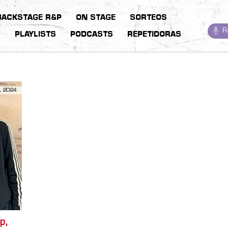
BACKSTAGE R&P
ON STAGE
SORTEOS
R
S
PLAYLISTS
PODCASTS
REPETIDORAS
, 2024
p,