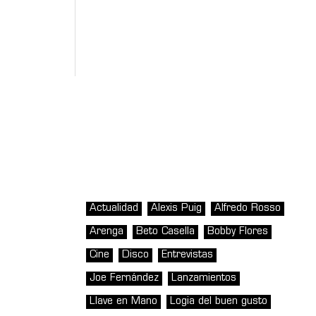
Actualidad
Alexis Puig
Alfredo Rosso
Arenga
Beto Casella
Bobby Flores
Cine
Disco
Entrevistas
Joe Fernández
Lanzamientos
Llave en Mano
Logia del buen gusto