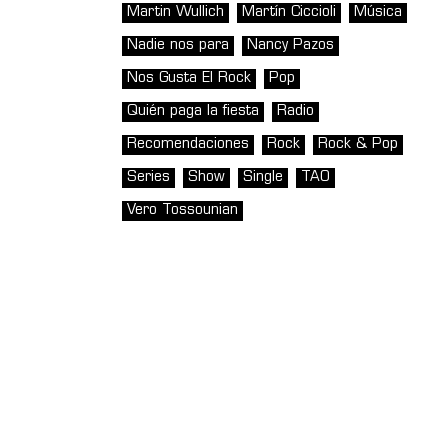
Martin Wullich
Martín Ciccioli
Música
Nadie nos para
Nancy Pazos
Nos Gusta El Rock
Pop
Quién paga la fiesta
Radio
Recomendaciones
Rock
Rock & Pop
Series
Show
Single
TAO
Vero Tossounian