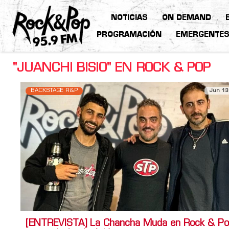
NOTICIAS
ON DEMAND
PROGRAMACIÓN
EMERGENTE
"JUANCHI BISIO" EN ROCK & POP
BACKSTAGE R&P
Jun 13
[ENTREVISTA] La Chancha Muda en Rock & Po