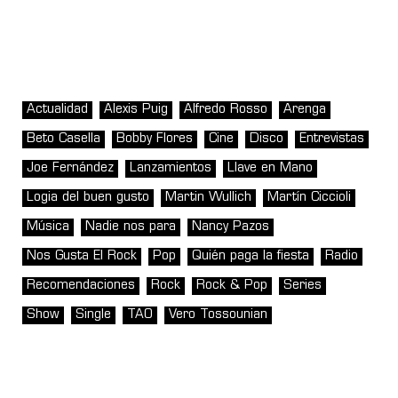
Actualidad
Alexis Puig
Alfredo Rosso
Arenga
Beto Casella
Bobby Flores
Cine
Disco
Entrevistas
Joe Fernández
Lanzamientos
Llave en Mano
Logia del buen gusto
Martin Wullich
Martín Ciccioli
Música
Nadie nos para
Nancy Pazos
Nos Gusta El Rock
Pop
Quién paga la fiesta
Radio
Recomendaciones
Rock
Rock & Pop
Series
Show
Single
TAO
Vero Tossounian