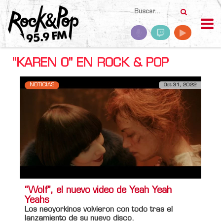
"KAREN O" EN ROCK & POP
NOTICIAS
Oct 31, 2022
“Wolf”, el nuevo video de Yeah Yeah
Yeahs
Los neoyorkinos volvieron con todo tras el
lanzamiento de su nuevo disco.