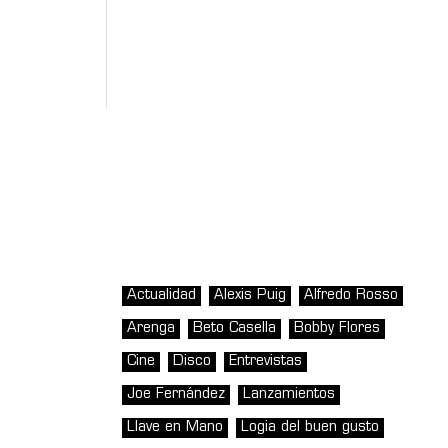
Actualidad
Alexis Puig
Alfredo Rosso
Arenga
Beto Casella
Bobby Flores
Cine
Disco
Entrevistas
Joe Fernández
Lanzamientos
Llave en Mano
Logia del buen gusto