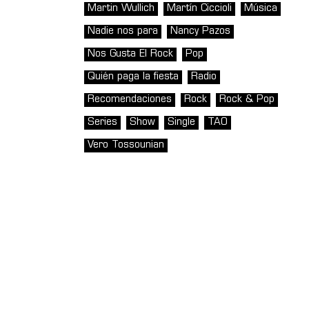
Martin Wullich
Martín Ciccioli
Música
Nadie nos para
Nancy Pazos
Nos Gusta El Rock
Pop
Quién paga la fiesta
Radio
Recomendaciones
Rock
Rock & Pop
Series
Show
Single
TAO
Vero Tossounian