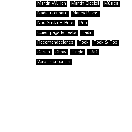
Martin Wullich
Martín Ciccioli
Música
Nadie nos para
Nancy Pazos
Nos Gusta El Rock
Pop
Quién paga la fiesta
Radio
Recomendaciones
Rock
Rock & Pop
Series
Show
Single
TAO
Vero Tossounian