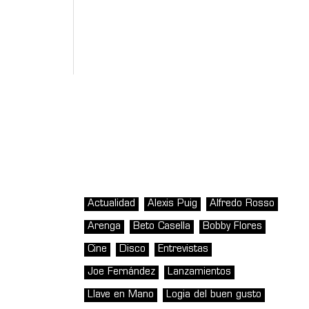
Actualidad
Alexis Puig
Alfredo Rosso
Arenga
Beto Casella
Bobby Flores
Cine
Disco
Entrevistas
Joe Fernández
Lanzamientos
Llave en Mano
Logia del buen gusto