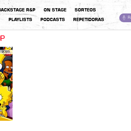
BACKSTAGE R&P
ON STAGE
SORTEOS
R
S
PLAYLISTS
PODCASTS
REPETIDORAS
OP
, 2025