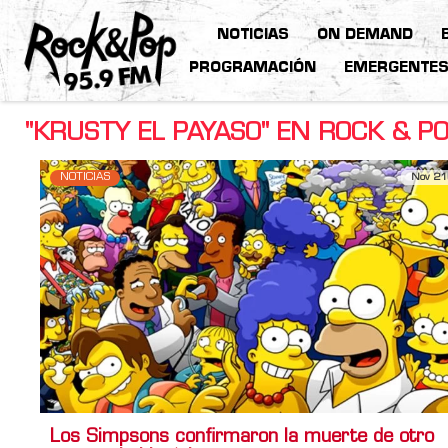
NOTICIAS
ON DEMAND
PROGRAMACIÓN
EMERGENTE
"KRUSTY EL PAYASO" EN ROCK & P
NOTICIAS
Nov 21
Los Simpsons confirmaron la muerte de otro