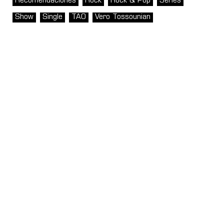
Recomendaciones
Rock
Rock & Pop
Series
Show
Single
TAO
Vero Tossounian