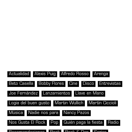
Actualidad
Alexis Puig
Alfredo Rosso
Arenga
Beto Casella
Bobby Flores
Cine
Disco
Entrevistas
Joe Fernández
Lanzamientos
Llave en Mano
Logia del buen gusto
Martin Wullich
Martín Ciccioli
Música
Nadie nos para
Nancy Pazos
Nos Gusta El Rock
Pop
Quién paga la fiesta
Radio