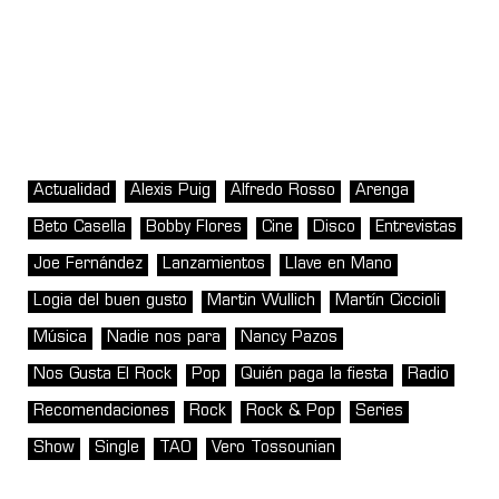
Actualidad
Alexis Puig
Alfredo Rosso
Arenga
Beto Casella
Bobby Flores
Cine
Disco
Entrevistas
Joe Fernández
Lanzamientos
Llave en Mano
Logia del buen gusto
Martin Wullich
Martín Ciccioli
Música
Nadie nos para
Nancy Pazos
Nos Gusta El Rock
Pop
Quién paga la fiesta
Radio
Recomendaciones
Rock
Rock & Pop
Series
Show
Single
TAO
Vero Tossounian