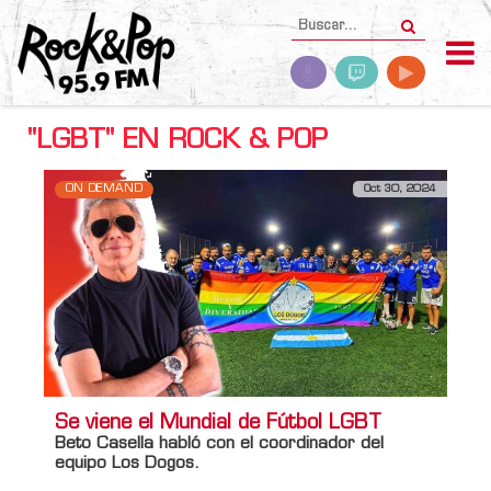
"LGBT" EN ROCK & POP
ON DEMAND
Oct 30, 2024
Se viene el Mundial de Fútbol LGBT
Beto Casella
habló con el coordinador del
equipo
Los Dogos
.