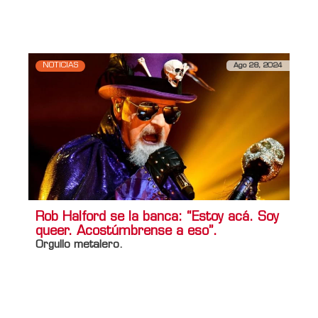
Información adicional
Titulo Home
Se viene el Mundial de Fútbol LGBT
NOTICIAS
Ago 28, 2024
Rob Halford se la banca: “Estoy acá. Soy
queer. Acostúmbrense a eso”.
Orgullo metalero.