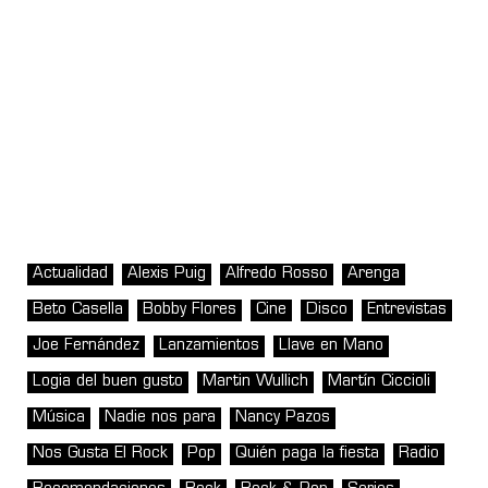
Actualidad
Alexis Puig
Alfredo Rosso
Arenga
Beto Casella
Bobby Flores
Cine
Disco
Entrevistas
Joe Fernández
Lanzamientos
Llave en Mano
Logia del buen gusto
Martin Wullich
Martín Ciccioli
Música
Nadie nos para
Nancy Pazos
Nos Gusta El Rock
Pop
Quién paga la fiesta
Radio