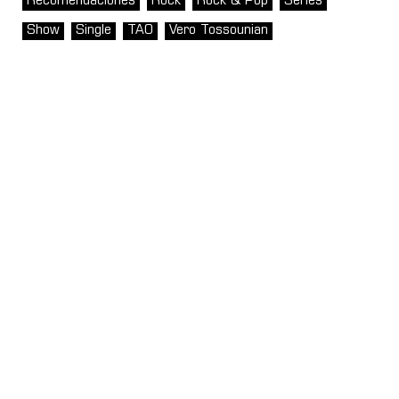
Recomendaciones
Rock
Rock & Pop
Series
Show
Single
TAO
Vero Tossounian