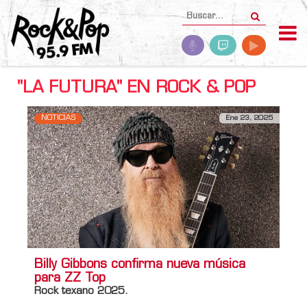
"LA FUTURA" EN ROCK & POP
NOTICIAS
Ene 23, 2025
Billy Gibbons confirma nueva música
para ZZ Top
Rock texano 2025.