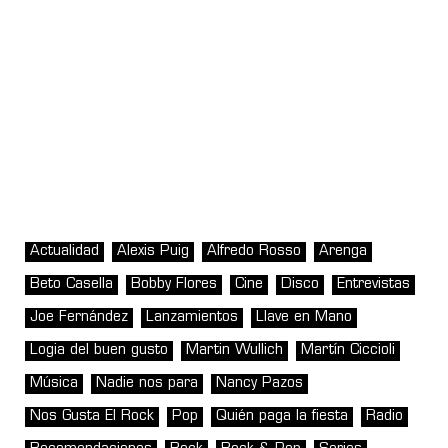
Actualidad
Alexis Puig
Alfredo Rosso
Arenga
Beto Casella
Bobby Flores
Cine
Disco
Entrevistas
Joe Fernández
Lanzamientos
Llave en Mano
Logia del buen gusto
Martin Wullich
Martín Ciccioli
Música
Nadie nos para
Nancy Pazos
Nos Gusta El Rock
Pop
Quién paga la fiesta
Radio