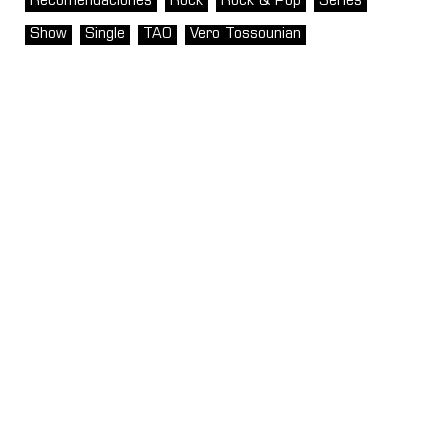
Recomendaciones
Rock
Rock & Pop
Series
Show
Single
TAO
Vero Tossounian