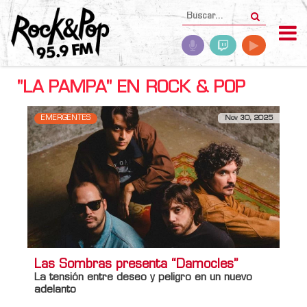
"LA PAMPA" EN ROCK & POP
EMERGENTES
Nov 30, 2025
Las Sombras presenta “Damocles”
La tensión entre deseo y peligro en un nuevo
adelanto