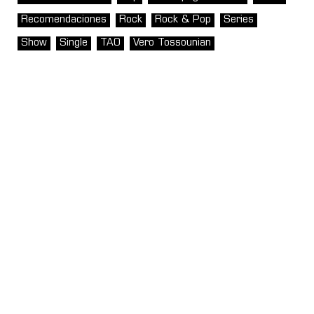
Recomendaciones
Rock
Rock & Pop
Series
Show
Single
TAO
Vero Tossounian