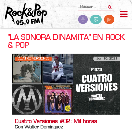
"LA SONORA DINAMITA" EN ROCK
& POP
CUATRO VERSIONES
Jun 16, 2021
Cuatro Versiones #02: Mil horas
Con Walter Dominguez