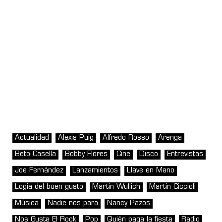
Actualidad
Alexis Puig
Alfredo Rosso
Arenga
Beto Casella
Bobby Flores
Cine
Disco
Entrevistas
Joe Fernández
Lanzamientos
Llave en Mano
Logia del buen gusto
Martin Wullich
Martín Ciccioli
Música
Nadie nos para
Nancy Pazos
Nos Gusta El Rock
Pop
Quién paga la fiesta
Radio