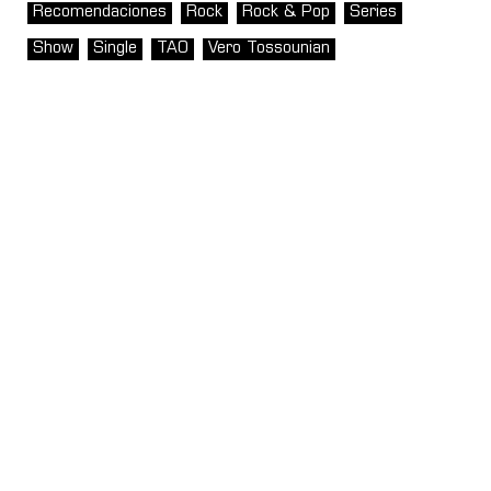
Recomendaciones
Rock
Rock & Pop
Series
Show
Single
TAO
Vero Tossounian