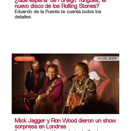
¿Qué esperar de Foreign Tongues, el
nuevo disco de los Rolling Stones?
Eduardo de la Puente
te cuenta todos los
detalles.
Información adicional
Titulo Home
¿Qué esperar de Foreign Tongues, el
nuevo disco de los Rolling Stones?
NOTICIAS
Jul 09, 2026
Mick Jagger y Ron Wood dieron un show
sorpresa en Londres