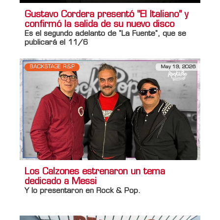
Gustavo Cordera presentó "El Italiano" y
confirmó la salida de su nuevo disco
Es el segundo adelanto de "La Fuente", que se
publicará el 11/6
BACKSTAGE R&P
May 19, 2026
Los Calzones estrenaron un tema
dedicado a Messi
Y lo presentaron en
Rock & Pop
.