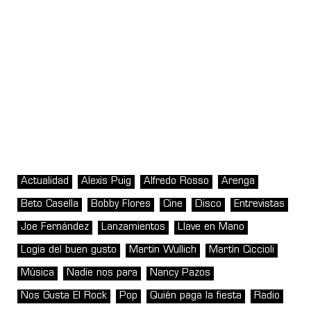
Actualidad
Alexis Puig
Alfredo Rosso
Arenga
Beto Casella
Bobby Flores
Cine
Disco
Entrevistas
Joe Fernández
Lanzamientos
Llave en Mano
Logia del buen gusto
Martin Wullich
Martín Ciccioli
Música
Nadie nos para
Nancy Pazos
Nos Gusta El Rock
Pop
Quién paga la fiesta
Radio