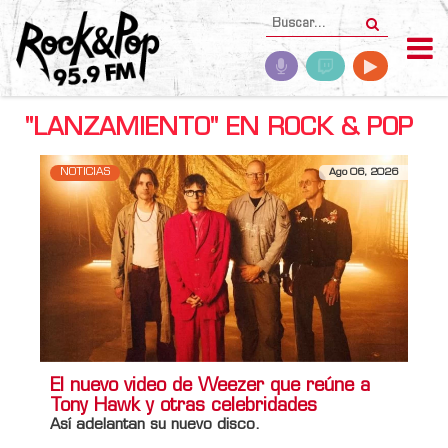
"LANZAMIENTO" EN ROCK & POP
NOTICIAS
Ago 06, 2026
El nuevo video de Weezer que reúne a
Tony Hawk y otras celebridades
Así adelantan su nuevo disco.