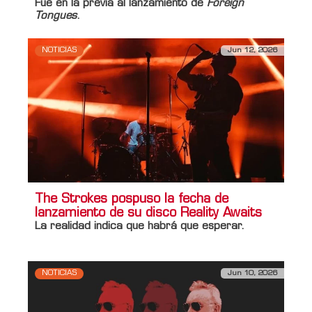
Fue en la previa al lanzamiento de
Foreign
Tongues
.
NOTICIAS
Jun 12, 2026
The Strokes pospuso la fecha de
lanzamiento de su disco Reality Awaits
La realidad indica que habrá que esperar.
NOTICIAS
Jun 10, 2026