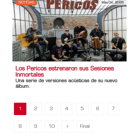
NOTICIAS
May 04, 2026
Los Pericos estrenaron sus Sesiones
Inmortales
Una serie de versiones acústicas de su nuevo
álbum.
1
2
3
4
5
6
7
8
9
10
Final