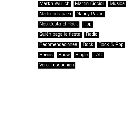
Martin Wullich
Martín Ciccioli
Música
Nadie nos para
Nancy Pazos
Nos Gusta El Rock
Pop
Quién paga la fiesta
Radio
Recomendaciones
Rock
Rock & Pop
Series
Show
Single
TAO
Vero Tossounian