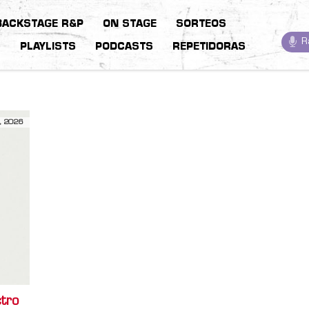
BACKSTAGE R&P
ON STAGE
SORTEOS
R
S
PLAYLISTS
PODCASTS
REPETIDORAS
, 2026
tro