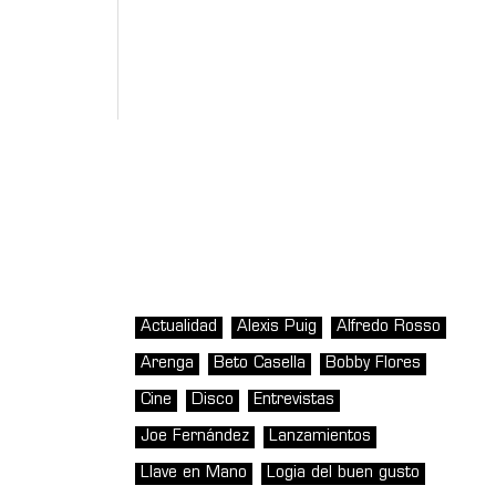
Actualidad
Alexis Puig
Alfredo Rosso
Arenga
Beto Casella
Bobby Flores
Cine
Disco
Entrevistas
Joe Fernández
Lanzamientos
Llave en Mano
Logia del buen gusto