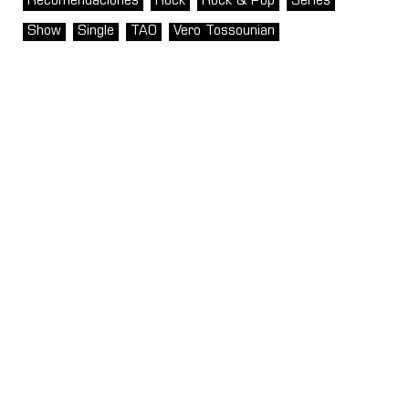
Recomendaciones
Rock
Rock & Pop
Series
Show
Single
TAO
Vero Tossounian