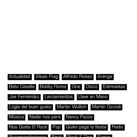
Actualidad
Alexis Puig
Alfredo Rosso
Arenga
Beto Casella
Bobby Flores
Cine
Disco
Entrevistas
Joe Fernández
Lanzamientos
Llave en Mano
Logia del buen gusto
Martin Wullich
Martín Ciccioli
Música
Nadie nos para
Nancy Pazos
Nos Gusta El Rock
Pop
Quién paga la fiesta
Radio