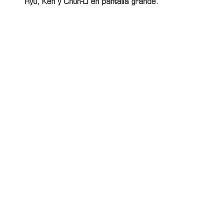
Ryu, Ken y Chun-Li en pantalla grande.