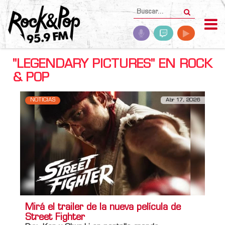
"LEGENDARY PICTURES" EN ROCK
& POP
NOTICIAS
Abr 17, 2026
Mirá el trailer de la nueva película de
Street Fighter