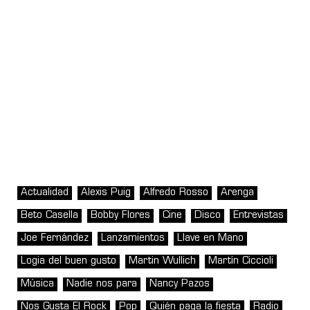
Actualidad
Alexis Puig
Alfredo Rosso
Arenga
Beto Casella
Bobby Flores
Cine
Disco
Entrevistas
Joe Fernández
Lanzamientos
Llave en Mano
Logia del buen gusto
Martin Wullich
Martín Ciccioli
Música
Nadie nos para
Nancy Pazos
Nos Gusta El Rock
Pop
Quién paga la fiesta
Radio