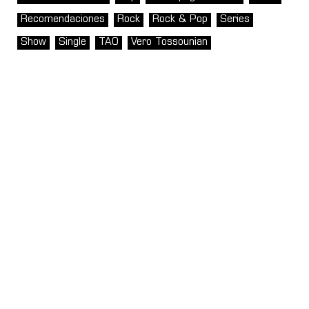
Recomendaciones
Rock
Rock & Pop
Series
Show
Single
TAO
Vero Tossounian