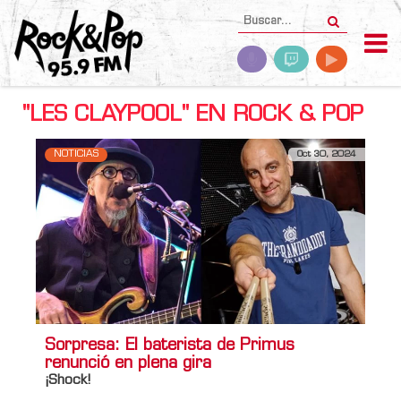
"LES CLAYPOOL" EN ROCK & POP
NOTICIAS
Oct 30, 2024
Sorpresa: El baterista de Primus
renunció en plena gira
¡Shock!