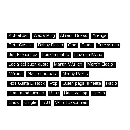
Actualidad
Alexis Puig
Alfredo Rosso
Arenga
Beto Casella
Bobby Flores
Cine
Disco
Entrevistas
Joe Fernández
Lanzamientos
Llave en Mano
Logia del buen gusto
Martin Wullich
Martín Ciccioli
Música
Nadie nos para
Nancy Pazos
Nos Gusta El Rock
Pop
Quién paga la fiesta
Radio
Recomendaciones
Rock
Rock & Pop
Series
Show
Single
TAO
Vero Tossounian