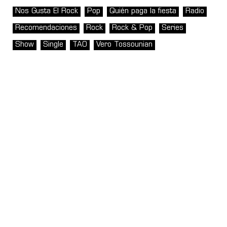
Nos Gusta El Rock
Pop
Quién paga la fiesta
Radio
Recomendaciones
Rock
Rock & Pop
Series
Show
Single
TAO
Vero Tossounian