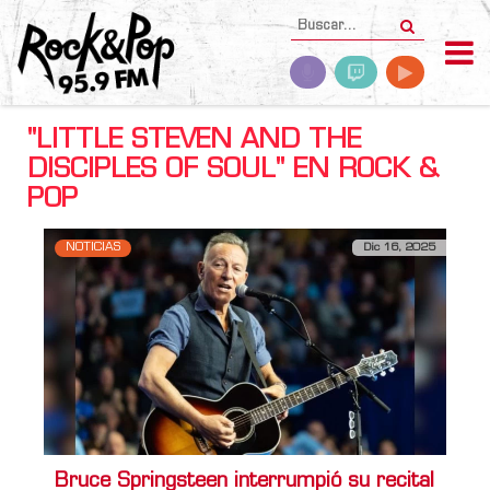
"LITTLE STEVEN AND THE
DISCIPLES OF SOUL" EN ROCK &
POP
NOTICIAS
Dic 16, 2025
Bruce Springsteen interrumpió su recital