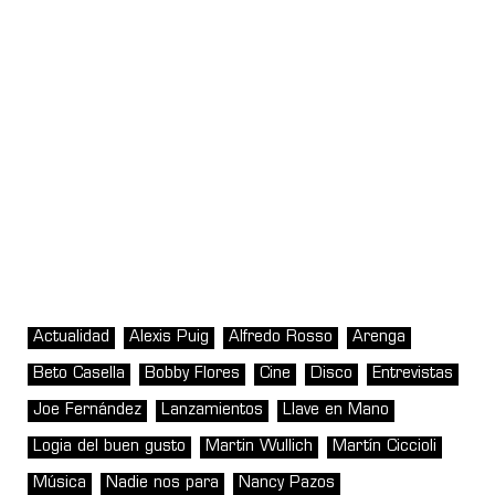
Actualidad
Alexis Puig
Alfredo Rosso
Arenga
Beto Casella
Bobby Flores
Cine
Disco
Entrevistas
Joe Fernández
Lanzamientos
Llave en Mano
Logia del buen gusto
Martin Wullich
Martín Ciccioli
Música
Nadie nos para
Nancy Pazos