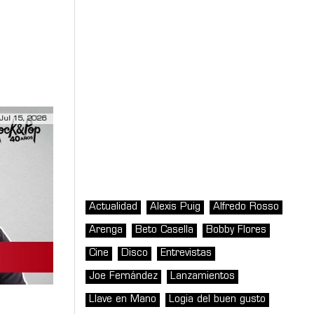
 Bloque a
Jul 15, 2026
Actualidad
Alexis Puig
Alfredo Rosso
Arenga
Beto Casella
Bobby Flores
Cine
Disco
Entrevistas
Joe Fernández
Lanzamientos
Llave en Mano
Logia del buen gusto