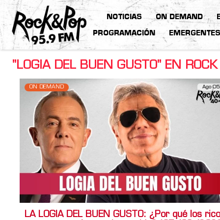
NOTICIAS
ON DEMAND
PROGRAMACIÓN
EMERGENTE
"LOGIA DEL BUEN GUSTO" EN ROCK
ON DEMAND
Ago 05
LA LOGIA DEL BUEN GUSTO: ¿Por qué los ric