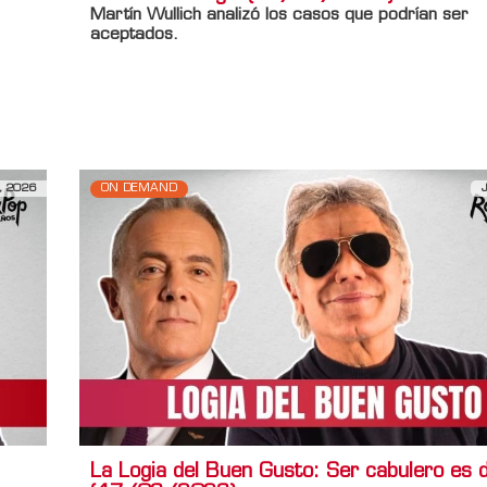
Martín Wullich analizó los casos que podrían ser
aceptados.
Información adicional
Titulo Home
La Logia del Buen Gusto: Vecinos muy lejo
entrar a la Logia (01/07/2026)
, 2026
ON DEMAND
La Logia del Buen Gusto: Ser cabulero es 