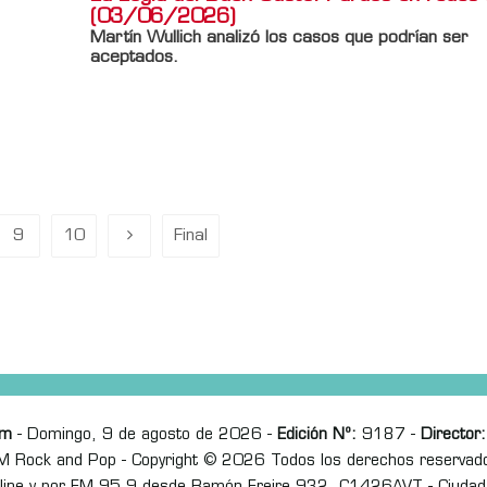
(03/06/2026)
Martín Wullich analizó los casos que podrían ser
aceptados.
Información adicional
Titulo Home
La Logia del Buen Gusto: Pardos en redes
(03/06/2026)
9
10
Final
om
- Domingo, 9 de agosto de 2026 -
Edición Nº:
9187 -
Director:
M Rock and Pop - Copyright © 2026 Todos los derechos reservad