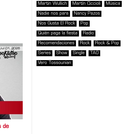
Martin Wullich
Martín Ciccioli
Música
Nadie nos para
Nancy Pazos
Nos Gusta El Rock
Pop
tido de
Quién paga la fiesta
Radio
Recomendaciones
Rock
Rock & Pop
Jul 01, 2026
Series
Show
Single
TAO
Vero Tossounian
s de