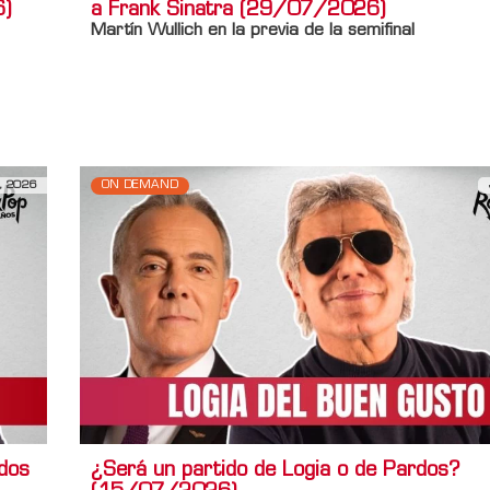
6)
a Frank Sinatra (29/07/2026)
Martín Wullich en la previa de la semifinal
Información adicional
Titulo Home
LA LOGIA DEL BUEN GUSTO: De Néstor en
Frank Sinatra (29/07/2026)
, 2026
ON DEMAND
dos
¿Será un partido de Logia o de Pardos?