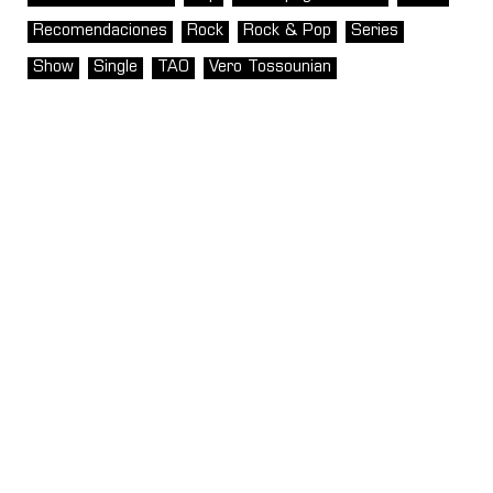
Recomendaciones
Rock
Rock & Pop
Series
Show
Single
TAO
Vero Tossounian