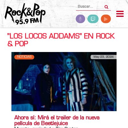
"LOS LOCOS ADDAMS" EN ROCK
& POP
NOTICIAS
May 23, 2024
Ahora sí: Mirá el trailer de la nueva
película de Beetlejuice