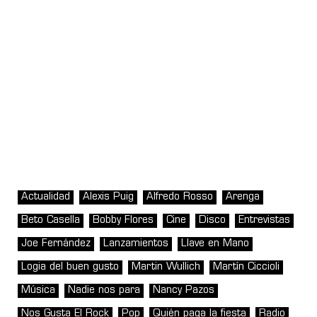
Actualidad
Alexis Puig
Alfredo Rosso
Arenga
Beto Casella
Bobby Flores
Cine
Disco
Entrevistas
Joe Fernández
Lanzamientos
Llave en Mano
Logia del buen gusto
Martin Wullich
Martín Ciccioli
Música
Nadie nos para
Nancy Pazos
Nos Gusta El Rock
Pop
Quién paga la fiesta
Radio