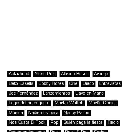
Actualidad
Alexis Puig
Alfredo Rosso
Arenga
Beto Casella
Bobby Flores
Cine
Disco
Entrevistas
Joe Fernández
Lanzamientos
Llave en Mano
Logia del buen gusto
Martin Wullich
Martín Ciccioli
Música
Nadie nos para
Nancy Pazos
Nos Gusta El Rock
Pop
Quién paga la fiesta
Radio