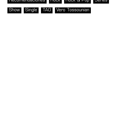
Recomendaciones
Rock
Rock & Pop
Series
Show
Single
TAO
Vero Tossounian