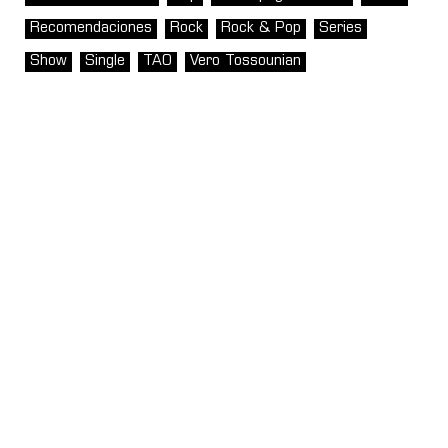
Recomendaciones
Rock
Rock & Pop
Series
Show
Single
TAO
Vero Tossounian