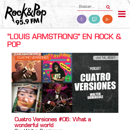
"LOUIS ARMSTRONG" EN ROCK &
POP
CUATRO VERSIONES
Jul 14, 2021
Cuatro Versiones #06: What a
wonderful world