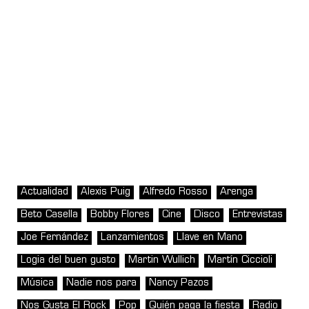
Actualidad
Alexis Puig
Alfredo Rosso
Arenga
Beto Casella
Bobby Flores
Cine
Disco
Entrevistas
Joe Fernández
Lanzamientos
Llave en Mano
Logia del buen gusto
Martin Wullich
Martín Ciccioli
Música
Nadie nos para
Nancy Pazos
Nos Gusta El Rock
Pop
Quién paga la fiesta
Radio