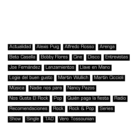
Actualidad
Alexis Puig
Alfredo Rosso
Arenga
Beto Casella
Bobby Flores
Cine
Disco
Entrevistas
Joe Fernández
Lanzamientos
Llave en Mano
Logia del buen gusto
Martin Wullich
Martín Ciccioli
Música
Nadie nos para
Nancy Pazos
Nos Gusta El Rock
Pop
Quién paga la fiesta
Radio
Recomendaciones
Rock
Rock & Pop
Series
Show
Single
TAO
Vero Tossounian