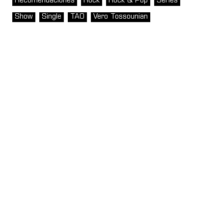
Recomendaciones
Rock
Rock & Pop
Series
Show
Single
TAO
Vero Tossounian