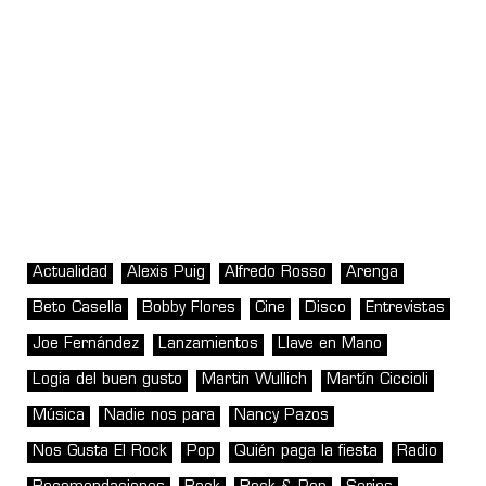
Actualidad
Alexis Puig
Alfredo Rosso
Arenga
Beto Casella
Bobby Flores
Cine
Disco
Entrevistas
Joe Fernández
Lanzamientos
Llave en Mano
Logia del buen gusto
Martin Wullich
Martín Ciccioli
Música
Nadie nos para
Nancy Pazos
Nos Gusta El Rock
Pop
Quién paga la fiesta
Radio