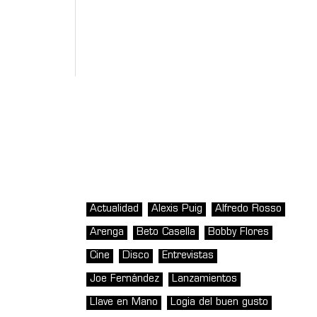
Actualidad
Alexis Puig
Alfredo Rosso
Arenga
Beto Casella
Bobby Flores
Cine
Disco
Entrevistas
Joe Fernández
Lanzamientos
Llave en Mano
Logia del buen gusto