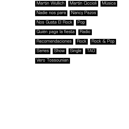
Martin Wullich
Martín Ciccioli
Música
Nadie nos para
Nancy Pazos
Nos Gusta El Rock
Pop
Quién paga la fiesta
Radio
Recomendaciones
Rock
Rock & Pop
Series
Show
Single
TAO
Vero Tossounian