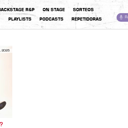
BACKSTAGE R&P
ON STAGE
SORTEOS
R
S
PLAYLISTS
PODCASTS
REPETIDORAS
, 2025
o?