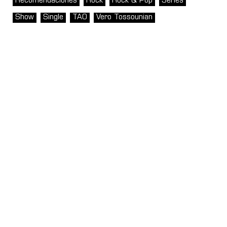
Recomendaciones
Rock
Rock & Pop
Series
Show
Single
TAO
Vero Tossounian