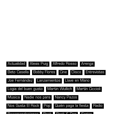
Actualidad
Alexis Puig
Alfredo Rosso
Arenga
Beto Casella
Bobby Flores
Cine
Disco
Entrevistas
Joe Fernández
Lanzamientos
Llave en Mano
Logia del buen gusto
Martin Wullich
Martín Ciccioli
Música
Nadie nos para
Nancy Pazos
Nos Gusta El Rock
Pop
Quién paga la fiesta
Radio