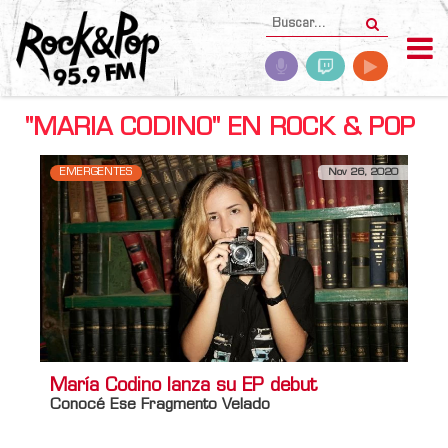
"MARIA CODINO" EN ROCK & POP
EMERGENTES
Nov 26, 2020
María Codino lanza su EP debut
Conocé Ese Fragmento Velado