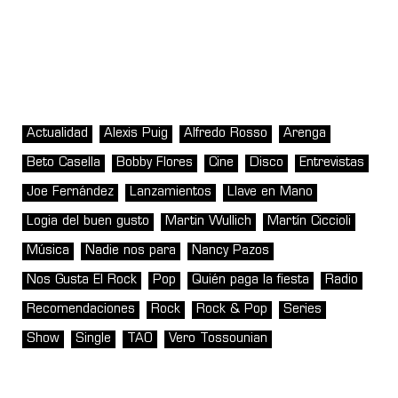
Actualidad
Alexis Puig
Alfredo Rosso
Arenga
Beto Casella
Bobby Flores
Cine
Disco
Entrevistas
Joe Fernández
Lanzamientos
Llave en Mano
Logia del buen gusto
Martin Wullich
Martín Ciccioli
Música
Nadie nos para
Nancy Pazos
Nos Gusta El Rock
Pop
Quién paga la fiesta
Radio
Recomendaciones
Rock
Rock & Pop
Series
Show
Single
TAO
Vero Tossounian