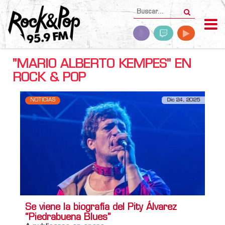
"MARIO ALBERTO KEMPES" EN
ROCK & POP
NOTICIAS
Dic 24, 2025
Se viene la biografía del Pity Álvarez
“Piedrabuena Blues”