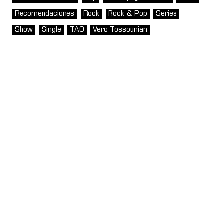
Recomendaciones
Rock
Rock & Pop
Series
Show
Single
TAO
Vero Tossounian