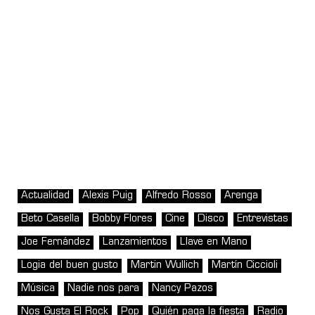
Actualidad
Alexis Puig
Alfredo Rosso
Arenga
Beto Casella
Bobby Flores
Cine
Disco
Entrevistas
Joe Fernández
Lanzamientos
Llave en Mano
Logia del buen gusto
Martin Wullich
Martín Ciccioli
Música
Nadie nos para
Nancy Pazos
Nos Gusta El Rock
Pop
Quién paga la fiesta
Radio