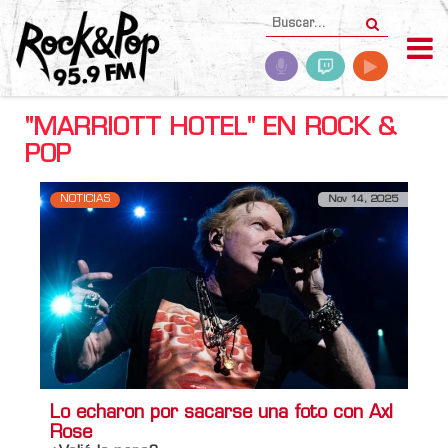
"MARRIOTT HOTEL" EN ROCK &
POP
NOTICIAS
Nov 14, 2025
Lo echaron por sacarse una foto con Axl
Rose